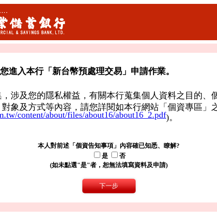
您進入本行「新台幣預處理交易」申請作業。
集，涉及您的隱私權益，有關本行蒐集個人資料之目的、
、對象及方式等內容，請您詳閱如本行網站「個資專區」
m.tw/content/about/files/about16/about16_2.pdf
)。
本人對前述「個資告知事項」內容確已知悉、瞭解?
是
否
(如未點選"是"者，恕無法填寫資料及申請)
下一步